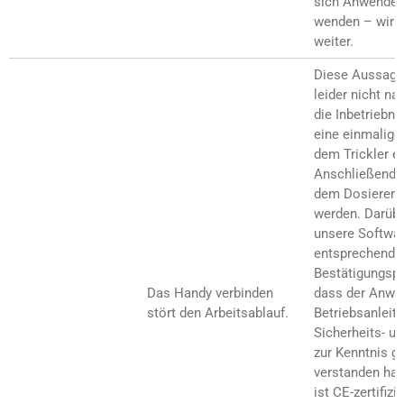
sich Anwender 
wenden – wir h
weiter.
Diese Aussage
leider nicht na
die Inbetriebna
eine einmalige
dem Trickler er
Anschließend k
dem Dosieren 
werden. Darüber
unsere Softwar
entsprechende
Bestätigungspr
Das Handy verbinden
dass der Anwe
stört den Arbeitsablauf.
Betriebsanleit
Sicherheits- u
zur Kenntnis 
verstanden hat
ist CE-zertifizi