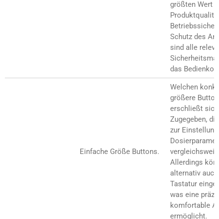
größten Wert a
Produktqualität
Betriebssicher
Schutz des An
sind alle relev
Sicherheitsma
das Bedienkonze
Welchen konkr
größere Buttons
erschließt sich
Zugegeben, die
zur Einstellung
Dosierparamete
Einfache Größe Buttons.
vergleichsweis
Allerdings kön
alternativ auch
Tastatur einge
was eine präzi
komfortable A
ermöglicht.