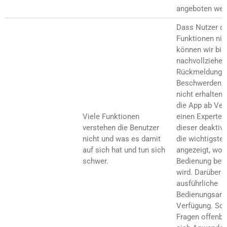
angeboten wer
Dass Nutzer di
Funktionen nic
können wir bis
nachvollziehen
Rückmeldunge
Beschwerden h
nicht erhalten
die App ab Ver
Viele Funktionen
einen Experten
verstehen die Benutzer
dieser deaktivi
nicht und was es damit
die wichtigste
auf sich hat und tun sich
angezeigt, wod
schwer.
Bedienung bewu
wird. Darüber h
ausführliche
Bedienungsanle
Verfügung. Sol
Fragen offenbl