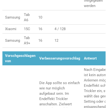
freigegeben
werden
Tab
Samsung
10
A6
Xiaomi
15C
16
4 / 128
Tab
Samsung
16
12
A9+
Vorschgeschlagen
Verbesserungsvorschlag
Antwort
von
Nach Eingabe e
ist kein autom
Anlernen mögli
Die App sollte so einfach
Endeffekt scha
wie nur möglich
Trickler ein, st
aufgebaut sein. Im
wählt das gewü
Endeffekt Trickler
Setting oder di
anschalten. Zielwert
entsprechende