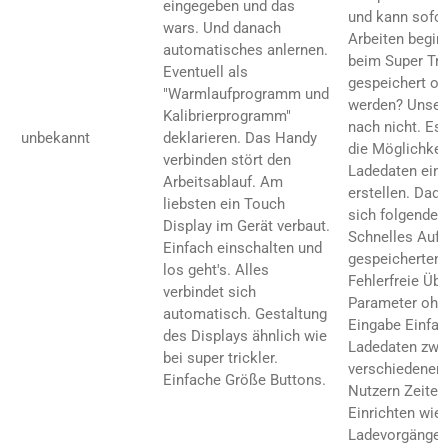
eingegeben und das
und kann sofor
wars. Und danach
Arbeiten begin
automatisches anlernen.
beim Super Tri
Eventuell als
gespeichert od
"Warmlaufprogramm und
werden? Unser
Kalibrierprogramm"
nach nicht. Es
unbekannt
deklarieren. Das Handy
die Möglichkeit
verbinden stört den
Ladedaten ein
Arbeitsablauf. Am
erstellen. Dad
liebsten ein Touch
sich folgende V
Display im Gerät verbaut.
Schnelles Aufr
Einfach einschalten und
gespeicherten
los geht's. Alles
Fehlerfreie Üb
verbindet sich
Parameter ohn
automatisch. Gestaltung
Eingabe Einfac
des Displays ähnlich wie
Ladedaten zwi
bei super trickler.
verschiedenen 
Einfache Größe Buttons.
Nutzern Zeiter
Einrichten wie
Ladevorgänge