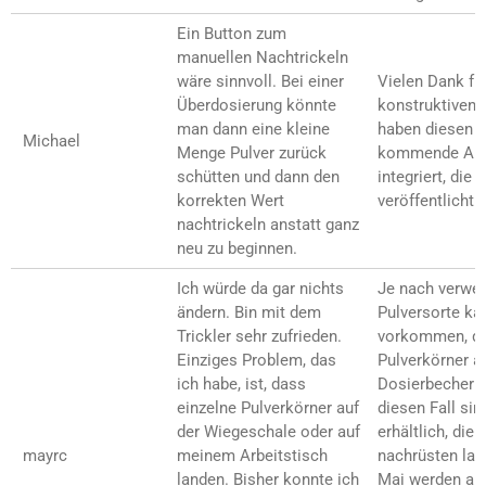
Ein Button zum
manuellen Nachtrickeln
wäre sinnvoll. Bei einer
Vielen Dank fü
Überdosierung könnte
konstruktiven 
man dann eine kleine
haben diesen be
Michael
Menge Pulver zurück
kommende App-
schütten und dann den
integriert, die 
korrekten Wert
veröffentlicht w
nachtrickeln anstatt ganz
neu zu beginnen.
Ich würde da gar nichts
Je nach verwe
ändern. Bin mit dem
Pulversorte kan
Trickler sehr zufrieden.
vorkommen, da
Einziges Problem, das
Pulverkörner 
ich habe, ist, dass
Dosierbecher s
einzelne Pulverkörner auf
diesen Fall si
der Wiegeschale oder auf
erhältlich, die
mayrc
meinem Arbeitstisch
nachrüsten las
landen. Bisher konnte ich
Mai werden all