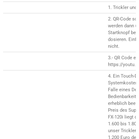
1. Trickler und
2. QR-Code sca
werden dann üb
Startknopf bet
dosieren. Einf
nicht.
3.- QR Code ers
https://youtu
4. Ein Touch-Di
Systemkosten 
Falle eines Def
Bedienbarkeit 
erheblich beein
Preis des Super
FX-120i liegt d
1.600 bis 1.80
unser Trickler 
1.200 Euro deut