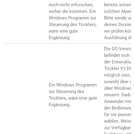
noch nicht erforschen,
bereits serien
woher die kommen. Ein
solchen Abweis
Windows Programm zur
Bitte sende un
Steuerung des Tricklers,
deines Dosierb
wäre eine gute
wir prüfen kön
Ergänzung.
Ausführung du 
Die DC-Version
befindet sich d
der Entwicklun
Trickler V2 DC 
möglich sein, 
sowohl über An
Ein Windows Programm
über Windows-
zur Steuerung des
steuern. Dadur
Tricklers, wäre eine gute
Anwender mehr F
Ergänzung.
der Bedienung 
für sie passen
wählen. Weiter
zur Verfügbark