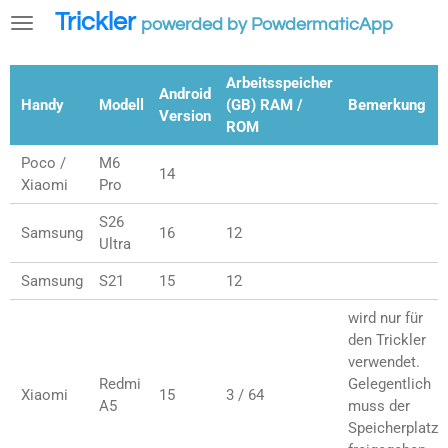
Trickler
Zum
powerded by PowdermaticApp
Hauptinhalt
springen
Arbeitsspeicher
Android
Handy
Modell
(GB) RAM /
Bemerkung
Version
ROM
Poco /
M6
14
Xiaomi
Pro
S26
Samsung
16
12
Ultra
Samsung
S21
15
12
wird nur für
den Trickler
verwendet.
Redmi
Gelegentlich
Xiaomi
15
3 / 64
A5
muss der
Speicherplatz