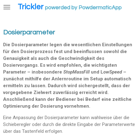
Trickler
Zum
powerded by PowdermaticApp
Hauptinhalt
springen
Dosierparameter
Die Dosierparameter legen die wesentlichen Einstellungen
für den Dosierprozess fest und beeinflussen sowohl die
Genauigkeit als auch die Geschwindigkeit des
Dosiervorgangs. Es wird empfohlen, die wichtigsten
Parameter – insbesondere
StopMassFill
und L
owSpeed
–
zunächst mithilfe der Anlernroutine im Setup automatisch
ermitteln zu lassen. Dadurch wird sichergestellt, dass der
vorgegebene Zielwert zuverlässig erreicht wird.
Anschließend kann der Bediener bei Bedarf eine zeitliche
Optimierung der Dosierung vornehmen.
Eine Anpassung der Dosierparameter kann wahlweise über die
Schieberegler oder durch die direkte Eingabe der Parameterwerte
über das Tastenfeld erfolgen.