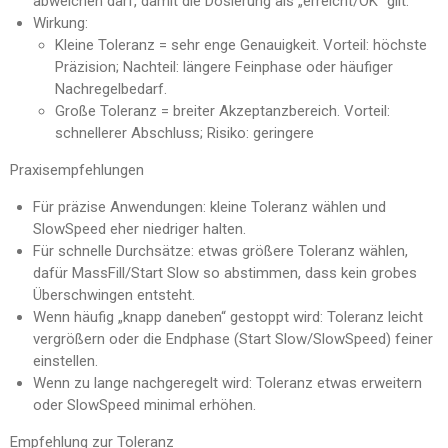
abweichen darf, damit die Dosierung als „erreicht/OK“ gilt.
Wirkung:
Kleine Toleranz = sehr enge Genauigkeit. Vorteil: höchste
Präzision; Nachteil: längere Feinphase oder häufiger
Nachregelbedarf.
Große Toleranz = breiter Akzeptanzbereich. Vorteil:
schnellerer Abschluss; Risiko: geringere
Praxisempfehlungen
Für präzise Anwendungen: kleine Toleranz wählen und
SlowSpeed eher niedriger halten.
Für schnelle Durchsätze: etwas größere Toleranz wählen,
dafür MassFill/Start Slow so abstimmen, dass kein grobes
Überschwingen entsteht.
Wenn häufig „knapp daneben“ gestoppt wird: Toleranz leicht
vergrößern oder die Endphase (Start Slow/SlowSpeed) feiner
einstellen.
Wenn zu lange nachgeregelt wird: Toleranz etwas erweitern
oder SlowSpeed minimal erhöhen.
Empfehlung zur Toleranz