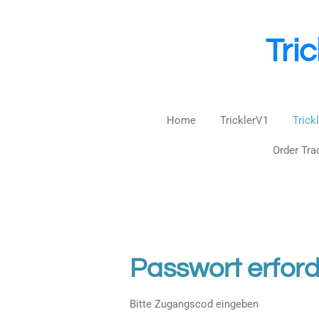
Zum
Hauptinhalt
Tri
springen
Home
TricklerV1
Trick
Order Tra
Passwort erford
Bitte Zugangscod eingeben