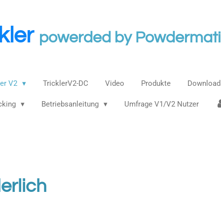
ckler
powerded by Powdermat
ler V2
TricklerV2-DC
Video
Produkte
Downloads
cking
Betriebsanleitung
Umfrage V1/V2 Nutzer
erlich