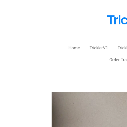
Zum
Hauptinhalt
Tri
springen
Home
TricklerV1
Trick
Order Tr