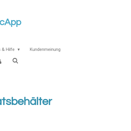
icApp
 & Hilfe
Kundenmeinung
atsbehälter