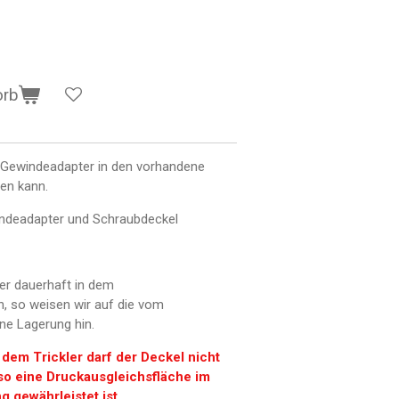
orb
 Gewindeadapter in den vorhandene
den kann.
indeadapter und Schraubdeckel
ver dauerhaft in dem
n, so weisen wir auf die vom
ne Lagerung hin.
dem Trickler darf der Deckel nicht
 so eine Druckausgleichsfläche im
g gewährleistet ist.