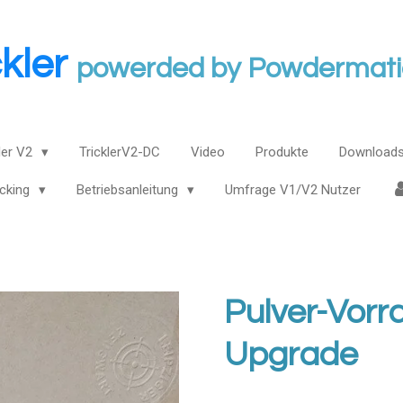
ckler
powerded by Powdermat
ler V2
TricklerV2-DC
Video
Produkte
Downloads
acking
Betriebsanleitung
Umfrage V1/V2 Nutzer
Pulver-Vorr
Upgrade