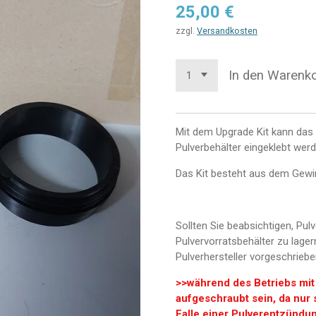
25,00 €
zzgl.
Versandkosten
In den Warenk
Mit dem Upgrade Kit kann das
Pulverbehälter eingeklebt wer
Das Kit besteht aus dem Gew
Sollten Sie beabsichtigen, Pul
Pulvervorratsbehälter zu lager
Pulverhersteller vorgeschriebe
>>während des Betriebs mit 
aufgeschraubt sein, da nur
Falle einer Pulverentzündun